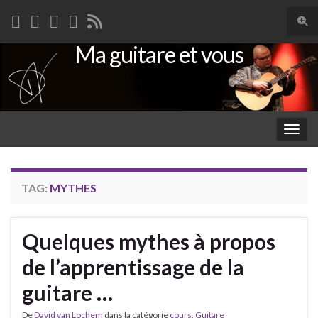
Togg
sear
Ma guitare et vous
Search for:
for
Togg
navig
TAG:
MYTHES
Quelques mythes à propos
de l’apprentissage de la
guitare …
De
David van Lochem
dans la catégorie
cours
,
Guitare