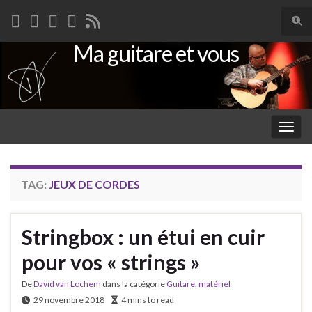
Togg
sear
Ma guitare et vous
Search for:
for
Togg
navig
TAG:
JEUX DE CORDES
Stringbox : un étui en cuir
pour vos « strings »
De
David van Lochem
dans la catégorie
Guitare
,
matériel
29 novembre 2018
4 mins to read