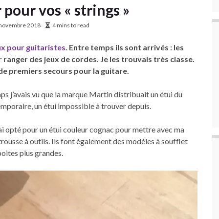
 pour vos « strings »
 novembre 2018
4 mins to read
ux pour guitaristes
. Entre temps ils sont arrivés : les
r ranger des jeux de cordes. Je les trouvais très classe.
 de premiers secours pour la guitare.
mps j’avais vu que la marque Martin distribuait un étui du
poraire, un étui impossible à trouver depuis.
 J’ai opté pour un étui couleur cognac pour mettre avec ma
 trousse à outils. Ils font également des modèles à soufflet
boites plus grandes.