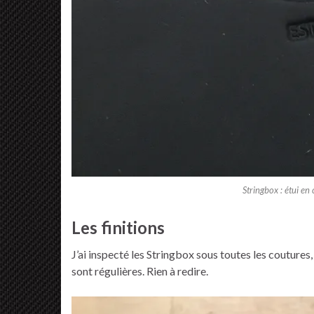
Stringbox : étui en
Les finitions
J’ai inspecté les Stringbox sous toutes les coutures
sont régulières. Rien à redire.