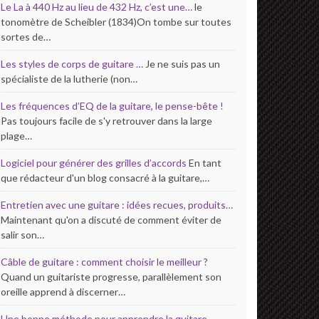
Le La à 440 Hz au lieu de 432 Hz, c’est une…
le
tonomètre de Scheibler (1834)On tombe sur toutes
sortes de…
Les styles de corps de guitare …
Je ne suis pas un
spécialiste de la lutherie (non…
Les fréquences d’EQ de la guitare, le pense-bête !
Pas toujours facile de s'y retrouver dans la large
plage…
Logiciel pour générer des grilles d’accords
En tant
que rédacteur d'un blog consacré à la guitare,…
Entretien avec une guitare : idées recues, produits…
Maintenant qu'on a discuté de comment éviter de
salir son…
Câble de guitare : comment choisir le meilleur ?
Quand un guitariste progresse, parallèlement son
oreille apprend à discerner…
Une bonne méthode pour apprendre la guitare