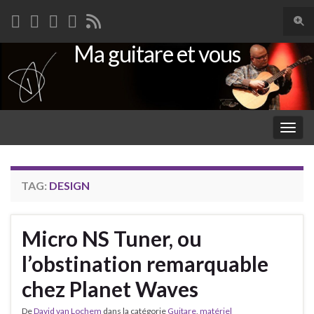
Togg
sear
Ma guitare et vous
Search for:
for
Togg
navig
TAG:
DESIGN
Micro NS Tuner, ou
l’obstination remarquable
chez Planet Waves
De
David van Lochem
dans la catégorie
Guitare
,
matériel