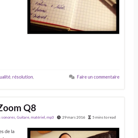
ualité
,
résolution
,
Faire un commentaire
a Zoom Q8
s sonores
,
Guitare
,
matériel
,
mp3
29 mars 2016
5 mins to read
s de la