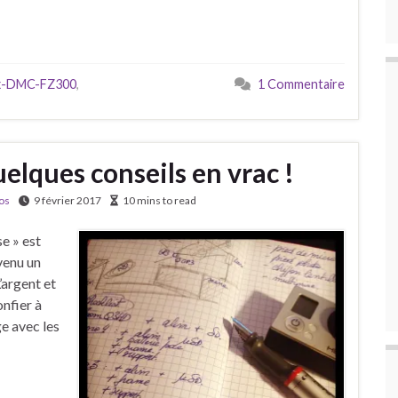
x-DMC-FZ300
,
1 Commentaire
uelques conseils en vrac !
os
9 février 2017
10 mins to read
e » est
venu un
’argent et
nfier à
e avec les