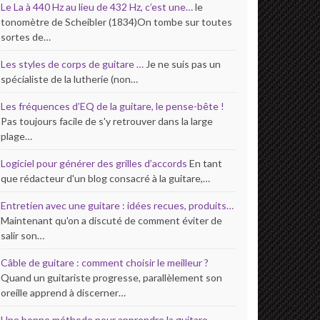
Le La à 440 Hz au lieu de 432 Hz, c’est une…
le
tonomètre de Scheibler (1834)On tombe sur toutes
sortes de…
Les styles de corps de guitare …
Je ne suis pas un
spécialiste de la lutherie (non…
Les fréquences d’EQ de la guitare, le pense-bête !
Pas toujours facile de s'y retrouver dans la large
plage…
Logiciel pour générer des grilles d’accords
En tant
que rédacteur d'un blog consacré à la guitare,…
Entretien avec une guitare : idées recues, produits…
Maintenant qu'on a discuté de comment éviter de
salir son…
Câble de guitare : comment choisir le meilleur ?
Quand un guitariste progresse, parallèlement son
oreille apprend à discerner…
Une bonne méthode pour apprendre la guitare