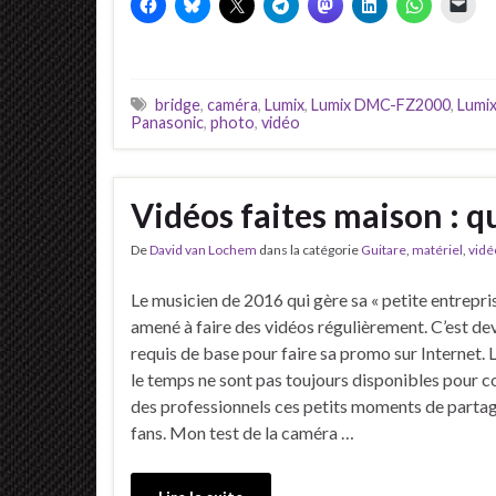
bridge
,
caméra
,
Lumix
,
Lumix DMC-FZ2000
,
Lumi
Panasonic
,
photo
,
vidéo
Vidéos faites maison : q
De
David van Lochem
dans la catégorie
Guitare
,
matériel
,
vidé
Le musicien de 2016 qui gère sa « petite entrepris
amené à faire des vidéos régulièrement. C’est de
requis de base pour faire sa promo sur Internet. L
le temps ne sont pas toujours disponibles pour co
des professionnels ces petits moments de partag
fans. Mon test de la caméra …