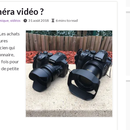
éra vidéo ?
nique
,
vidéos
31 août 2018
6 mins to read
 Les achats
tures
cien qui
onnaire,
 fois pour
e de petite