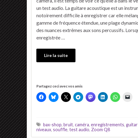
caméra, il est temps de voir ce qu’elle a dans le v
un test audio. La guitare acoustique est un instr
notoirement difficile à enregistrer car elle méla
gamme de fréquence étendue, une plage dynamiq
des nuances extrêmes aux sons percussifs. Lorsqu
enregistrée …
Lire la suite
Partagez ceci avec vos amis
bax-shop
,
bruit
,
caméra
,
enregistrements
,
guita
niveaux
,
souffle
,
test audio
,
Zoom Q8