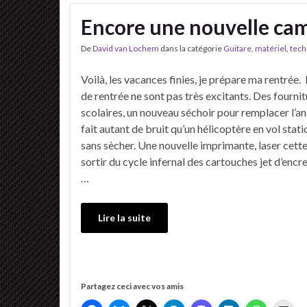
Encore une nouvelle cam
De
David van Lochem
dans la catégorie
Guitare
,
matériel
,
tech
Voilà, les vacances finies, je prépare ma rentrée.
de rentrée ne sont pas très excitants. Des fourni
scolaires, un nouveau séchoir pour remplacer l’an
fait autant de bruit qu’un hélicoptère en vol stati
sans sècher. Une nouvelle imprimante, laser cette
sortir du cycle infernal des cartouches jet d’encr
…
Lire la suite
Partagez ceci avec vos amis