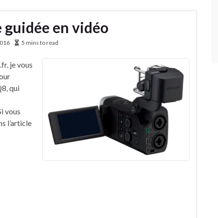
 guidée en vidéo
2016
5 mins to read
r, je vous
pour
8, qui
i vous
s l’article