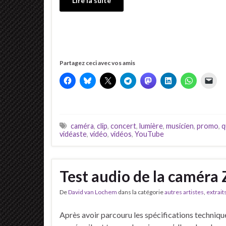
Lire la suite
Partagez ceci avec vos amis
caméra
,
clip
,
concert
,
lumière
,
musicien
,
promo
,
q
vidéaste
,
vidéo
,
vidéos
,
YouTube
Test audio de la camér
De
David van Lochem
dans la catégorie
autres artistes
,
extrait
Après avoir parcouru les spécifications technique