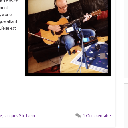
entre avec
ument
nge une
ue allant
’elle est
re
,
Jacques Stotzem
,
1 Commentaire