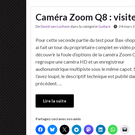
Caméra Zoom Q8 : visite
De
David van Lochem
dans la catégorie
Guitare
24 mars 
Pour cette seconde partie du test pour Bax-shop.f
ai fait un tour du propriétaire complet en vidéo 
découvrir la foule d’options de la caméra Zoom Q
regroupe une caméra HD et un enregistreur
audionumérique multipiste sous le même capot. S
l’avez loupé, le descriptif technique est publié dan
précédent. …
Lire la suite
Partagez ceci avec vos amis