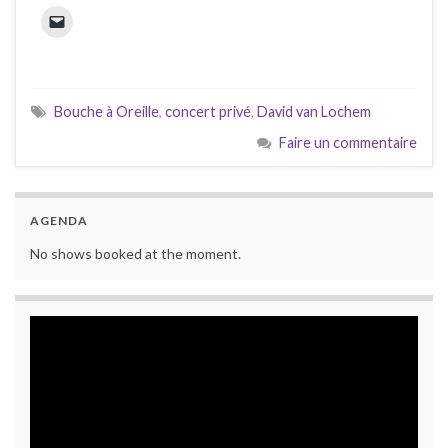
Bouche à Oreille
,
concert privé
,
David van Lochem
Faire un commentaire
AGENDA
No shows booked at the moment.