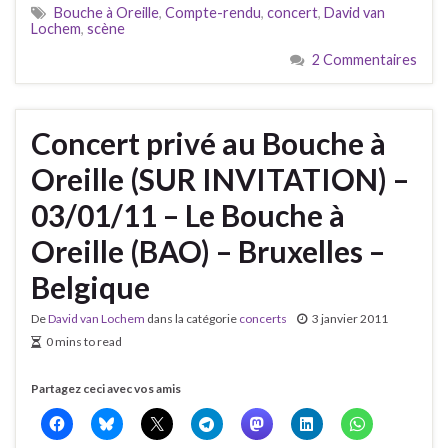
Bouche à Oreille
,
Compte-rendu
,
concert
,
David van
Lochem
,
scène
2 Commentaires
Concert privé au Bouche à
Oreille (SUR INVITATION) –
03/01/11 – Le Bouche à
Oreille (BAO) – Bruxelles –
Belgique
De
David van Lochem
dans la catégorie
concerts
3 janvier 2011
0 mins to read
Partagez ceci avec vos amis