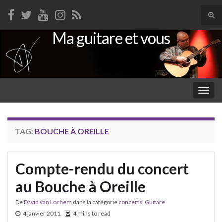
Tog
sear
Ma guitare et vous
Search for:
for
Togg
navig
TAG:
BOUCHE À OREILLE
Compte-rendu du concert
au Bouche à Oreille
De
David van Lochem
dans la catégorie
concerts
,
Guitare
4 janvier 2011
4 mins to read