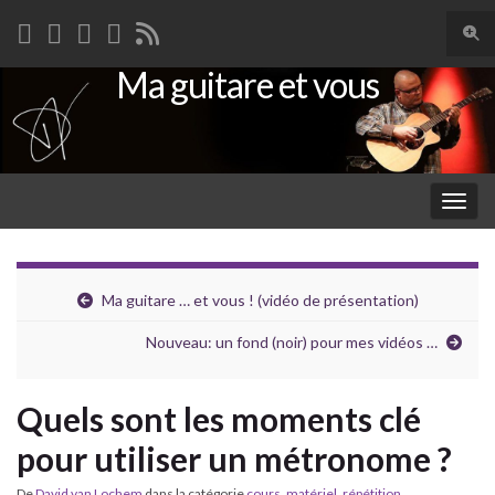
Togg
sear
Ma guitare et vous
Search for:
for
Togg
navig
Ma guitare … et vous ! (vidéo de présentation)
Nouveau: un fond (noir) pour mes vidéos …
Quels sont les moments clé
pour utiliser un métronome ?
De
David van Lochem
dans la catégorie
cours
,
matériel
,
répétition