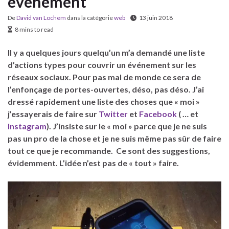
événement
De
David van Lochem
dans la catégorie
web
13 juin 2018
8 mins to read
Il y a quelques jours quelqu’un m’a demandé une liste
d’actions types pour couvrir un événement sur les
réseaux sociaux.
Pour pas mal de monde ce sera de
l’enfonçage de portes-ouvertes, déso, pas déso.
J’ai
dressé rapidement une liste des choses que « moi »
j’essayerais de faire sur
Twitter
et
Facebook
( … et
Instagram
). J’insiste sur le « moi » parce que je ne suis
pas un pro de la chose et je ne suis même pas sûr de faire
tout ce que je recommande. Ce sont des suggestions,
évidemment. L’idée n’est pas de « tout » faire.