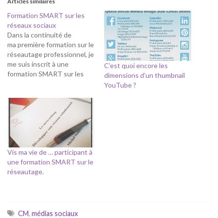
Articles similaires
Formation SMART sur les
réseaux sociaux
Dans la continuité de
ma première formation sur le
réseautage professionnel, je
me suis inscrit à une
C’est quoi encore les
formation SMART sur les
dimensions d’un thumbnail
réseaux sociaux. Certains
YouTube ?
contacts m'ont demandé
pourquoi je voulais participer
à une telle formation alors
que je suis un utilisateur
intensif des réseaux
sociaux. Être un utilisateur
intensif ne signifie pas…
Vis ma vie de … participant à
une formation SMART sur le
réseautage.
CM
,
médias sociaux