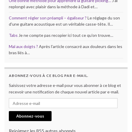
Une bonne méthode pour apprendre la guitare picking…
J'ai
replongé avec plaisir dans la méthode à Dadi et…
Comment régler son préampli – égaliseur ?
Le réglage du son
d'une guitare acoustique est un véritable casse-tête. Il…
Tabs
Je ne compte pas recopier ici tout ce qu'on trouve…
Mal aux doigts ?
Après l'article consacré aux douleurs dans les
bras liés à…
ABONNEZ-VOUS À CE BLOG PAR E-MAIL.
Saisissez votre adresse e-mail pour vous abonner à ce blog et
recevoir une notification de chaque nouvel article par e-mail.
Adresse e-mail
Abonnez-vous
Rejoignez les 855 autres abonnés