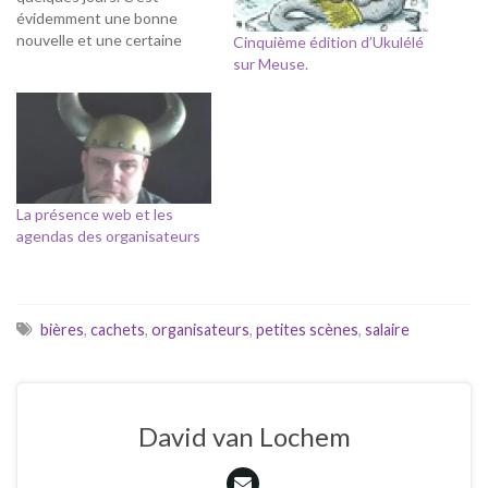
évidemment une bonne
nouvelle et une certaine
Cinquième édition d’Ukulélé
fierté. J'avoue ne pas
sur Meuse.
comprendre le montant
symbolique qui m'est
reversé alors que les
organisateurs sont
ponctionnés d'un montant
pas vraiment symbolique
pour un spectacle composé
La présence web et les
à 90% de compositions
agendas des organisateurs
personnelles.…
bières
,
cachets
,
organisateurs
,
petites scènes
,
salaire
David van Lochem