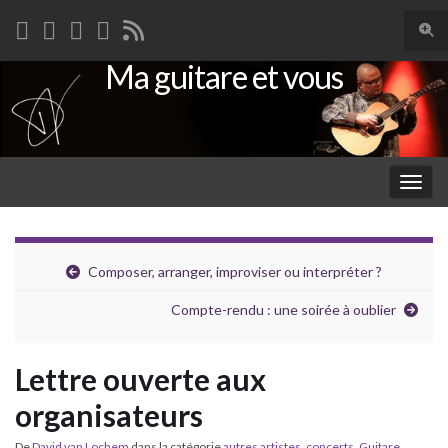
Togg
sear
Ma guitare et vous
Search for:
for
Togg
navig
Composer, arranger, improviser ou interpréter ?
Compte-rendu : une soirée à oublier
Lettre ouverte aux
organisateurs
De
David van Lochem
dans la catégorie
autres artistes
,
concerts
,
Guitare