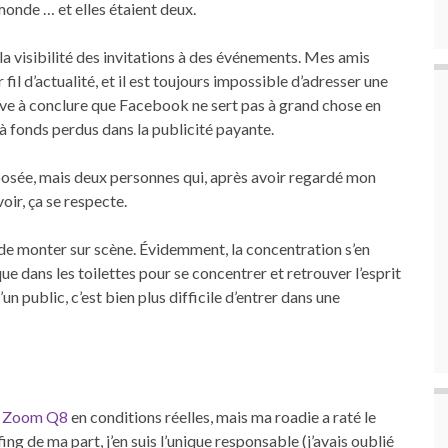
 monde … et elles étaient deux.
visibilité des invitations à des événements. Mes amis
fil d’actualité, et il est toujours impossible d’adresser une
rive à conclure que Facebook ne sert pas à grand chose en
 à fonds perdus dans la publicité payante.
t posée, mais deux personnes qui, après avoir regardé mon
ir, ça se respecte.
e monter sur scène. Évidemment, la concentration s’en
que dans les toilettes pour se concentrer et retrouver l’esprit
’un public, c’est bien plus difficile d’entrer dans une
a Zoom Q8
en conditions réelles, mais ma roadie a raté le
ng de ma part, j’en suis l’unique responsable (j’avais oublié