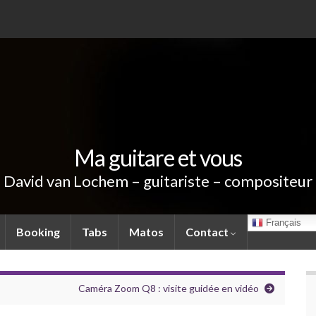
Ma guitare et vous
David van Lochem – guitariste – compositeur
Français
Booking
Tabs
Matos
Contact
Caméra Zoom Q8 : visite guidée en vidéo