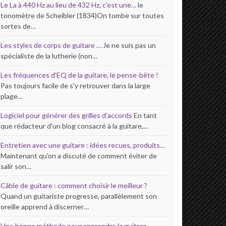
Le La à 440 Hz au lieu de 432 Hz, c’est une…
le
tonomètre de Scheibler (1834)On tombe sur toutes
sortes de…
Les styles de corps de guitare …
Je ne suis pas un
spécialiste de la lutherie (non…
Les fréquences d’EQ de la guitare, le pense-bête !
Pas toujours facile de s'y retrouver dans la large
plage…
Logiciel pour générer des grilles d’accords
En tant
que rédacteur d'un blog consacré à la guitare,…
Entretien avec une guitare : idées recues, produits…
Maintenant qu'on a discuté de comment éviter de
salir son…
Câble de guitare : comment choisir le meilleur ?
Quand un guitariste progresse, parallèlement son
oreille apprend à discerner…
Une bonne méthode pour apprendre la guitare