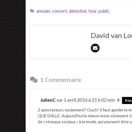
annuler
,
concert
,
démotivé
,
four
,
public
David van L
1 Commentaire
JulienC
sur
1 avril 2016
à 21 h 02 min
#
Rép
2 spectateurs seulement? Ouch! Il faut garder le m
QUE DALLE. Aujourd’hui le mieux reste sûrement twi
de « réseaux sociaux » à la mode, qui peuvent être u