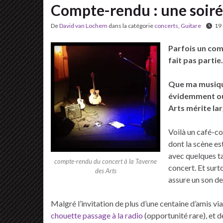
Compte-rendu : une soiré
De
David van Lochem
dans la catégorie
concerts
,
Guitare
19
Parfois un comp
fait pas partie.
Que ma musique
évidemment ouv
Arts mérite la
Voilà un café-co
dont la scène est
avec quelques t
compte-rendu du concert à la Taverne
concert. Et surt
des Arts
assure un son de
Malgré l’invitation de plus d’une centaine d’amis v
chouette passage à la radio
(opportunité rare), et 