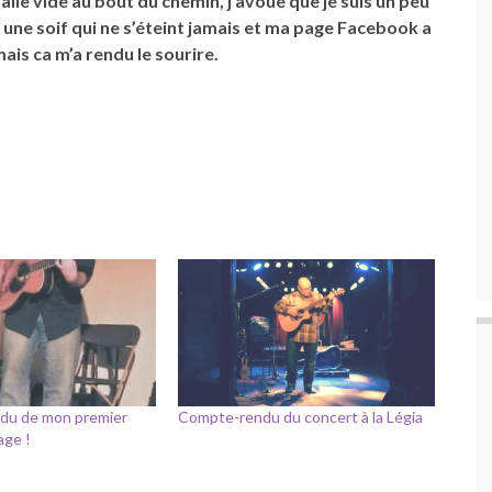
salle vide au bout du chemin, j’avoue que je suis un peu
t une soif qui ne s’éteint jamais et ma page Facebook a
ais ca m’a rendu le sourire.
du de mon premier
Compte-rendu du concert à la Légia
age !