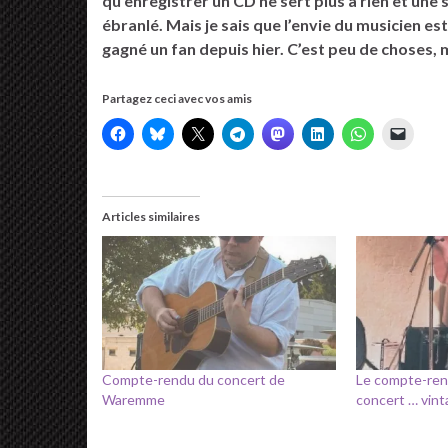
qu’enregistrer un CD ne sert plus à rien et une 
ébranlé. Mais je sais que l’envie du musicien es
gagné un fan depuis hier. C’est peu de choses, m
Partagez ceci avec vos amis
Articles similaires
Compte-rendu du concert de
Le compte-ren
Waremme
concert … vint