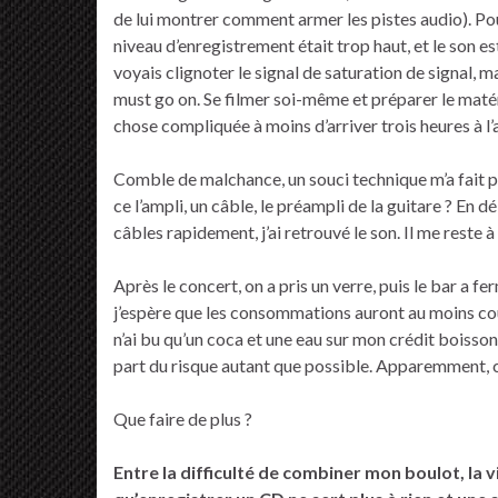
de lui montrer comment armer les pistes audio). Pou
niveau d’enregistrement était trop haut, et le son es
voyais clignoter le signal de saturation de signal, 
must go on. Se filmer soi-même et préparer le maté
chose compliquée à moins d’arriver trois heures à l’
Comble de malchance, un souci technique m’a fait pe
ce l’ampli, un câble, le préampli de la guitare ? En d
câbles rapidement, j’ai retrouvé le son. Il me reste
Après le concert, on a pris un verre, puis le bar a f
j’espère que les consommations auront au moins couv
n’ai bu qu’un coca et une eau sur mon crédit boisso
part du risque autant que possible. Apparemment, ce
Que faire de plus ?
Entre la difficulté de combiner mon boulot, la vi