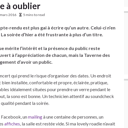
e à oublier
 mars 2016
5 mins to read
te-rendu est plus gai à écrire qu’un autre. Celui-ci n’en
 La soirée d’hier a été frustrante à plus d’un titre.
 mérite l’intérêt et la présence du public reste
ert à l’appréciation de chacun, mais la Taverne des
rgement d’avoir un public.
ncert qui prend le risque d’organiser des dates. Un endroit
 bien installée, confortable et propre, éclairée, pratique,
ables idéalement situées pour prendre un verre pendant le
out, la sono est bonne. Un technicien attentif au soundcheck
 qualité pendant la soirée.
ia Facebook, un
mailing
à une centaine de personnes, un
des
affiches
, la salle est restée vide. Si ma lovely roadie n’avait