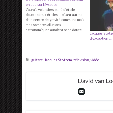
en duo sur Myspace
J'aurais volontiers parlé d'étoile
double (deux étoiles orbitant autour
d'un centre de gravité commun), mais
mes sombres allusions
astronomiques auraient sans doute
Jacques Stotze
parues bien fumeuses. Enfin voilà, un
d’exception …
duo qui joue juste. Jacques Stotzem
(une guitare) et Géraldine Jonet (une
voix) à écouter absolument. Ces
deux-là se sont bien trouvés.…
guitare
,
Jacques Stotzem
,
télévision
,
vidéo
David van L