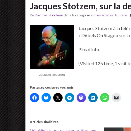
Jacques Stotzem, sur la 
De
David van Lochem
dans la catégorie
autres artistes
,
Guitare
Jacques Stotzem à la télé c
« D6bels On Stage » sur la
Plus d’info.
(Visited 125 time, 1 visit 
Jacques Stotzem
Partagez ceci avec vos amis
Articles similaires
Géraldine Jonet et Jacques Stotzem