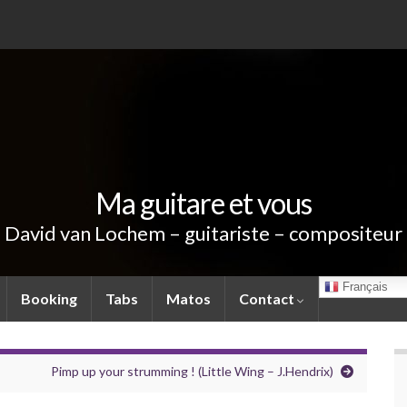
Ma guitare et vous
David van Lochem – guitariste – compositeur
Français
Booking
Tabs
Matos
Contact
Pimp up your strumming ! (Little Wing – J.Hendrix)