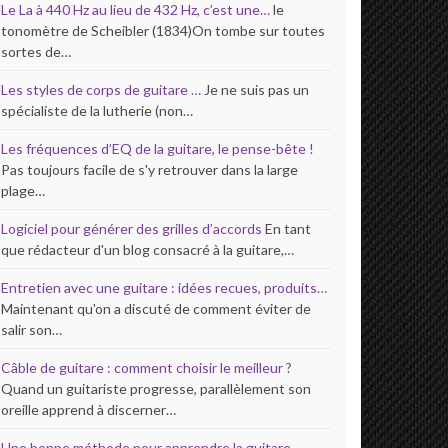
Le La à 440 Hz au lieu de 432 Hz, c’est une…
le
tonomètre de Scheibler (1834)On tombe sur toutes
sortes de…
Les styles de corps de guitare …
Je ne suis pas un
spécialiste de la lutherie (non…
Les fréquences d’EQ de la guitare, le pense-bête !
Pas toujours facile de s'y retrouver dans la large
plage…
Logiciel pour générer des grilles d’accords
En tant
que rédacteur d'un blog consacré à la guitare,…
Entretien avec une guitare : idées recues, produits…
Maintenant qu'on a discuté de comment éviter de
salir son…
Câble de guitare : comment choisir le meilleur ?
Quand un guitariste progresse, parallèlement son
oreille apprend à discerner…
Une bonne méthode pour apprendre la guitare