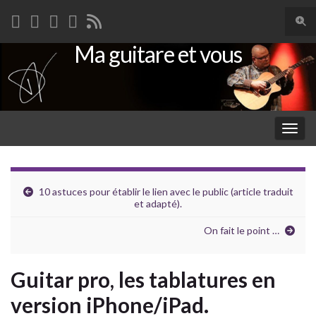
Togg
sear
Ma guitare et vous
Search for:
for
Togg
navig
10 astuces pour établir le lien avec le public (article traduit
et adapté).
On fait le point …
Guitar pro, les tablatures en
version iPhone/iPad.