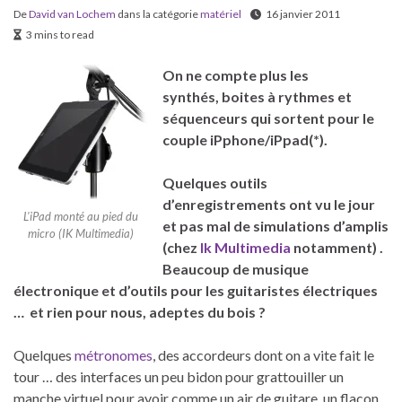
De
David van Lochem
dans la catégorie
matériel
16 janvier 2011
3 mins to read
On ne compte plus les
synthés, boites à rythmes et
séquenceurs qui sortent pour le
couple iPphone/iPpad(*).
Quelques outils
d’enregistrements ont vu le jour
L'iPad monté au pied du
et pas mal de simulations d’amplis
micro (IK Multimedia)
(chez
Ik Multimedia
notamment) .
Beaucoup de musique
électronique et d’outils pour les guitaristes électriques
… et rien pour nous, adeptes du bois ?
Quelques
métronomes
, des accordeurs dont on a vite fait le
tour … des interfaces un peu bidon pour grattouiller un
manche virtuel pour avoir comme un air de guitare, un flacon