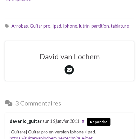
Arrobas
,
Guitar pro
,
Ipad
,
Iphone
,
lutrin
,
partition
,
tablature
David van Lochem
3 Commentaires
davanlo_guitar
sur
16 janvier 2011
#
Répondre
[Guitare] Guitar pro en version Iphone /Ipad.
https://guitar.vanlochem.be/technique/mat
…