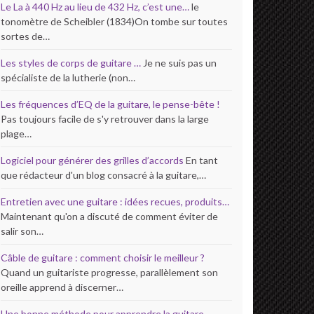
Le La à 440 Hz au lieu de 432 Hz, c’est une…
le
tonomètre de Scheibler (1834)On tombe sur toutes
sortes de…
Les styles de corps de guitare …
Je ne suis pas un
spécialiste de la lutherie (non…
Les fréquences d’EQ de la guitare, le pense-bête !
Pas toujours facile de s'y retrouver dans la large
plage…
Logiciel pour générer des grilles d’accords
En tant
que rédacteur d'un blog consacré à la guitare,…
Entretien avec une guitare : idées recues, produits…
Maintenant qu'on a discuté de comment éviter de
salir son…
Câble de guitare : comment choisir le meilleur ?
Quand un guitariste progresse, parallèlement son
oreille apprend à discerner…
Une bonne méthode pour apprendre la guitare