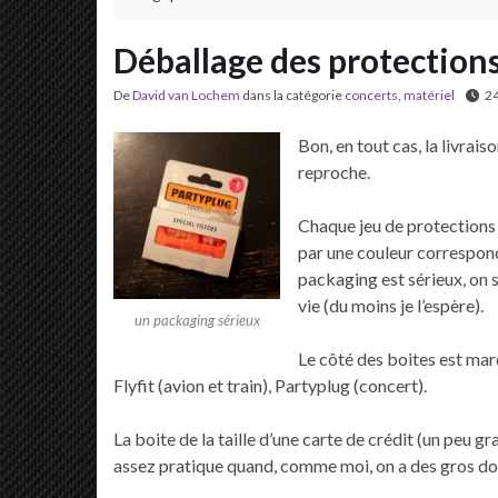
Déballage des protections
De
David van Lochem
dans la catégorie
concerts
,
matériel
24
Bon, en tout cas, la livrais
reproche.
Chaque jeu de protections e
par une couleur correspond
packaging est sérieux, on 
vie (du moins je l’espère).
un packaging sérieux
Le côté des boites est marq
Flyfit (avion et train), Partyplug (concert).
La boite de la taille d’une carte de crédit (un peu 
assez pratique quand, comme moi, on a des gros doig