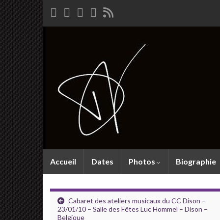
Accueil
Dates
Photos
Biographie
Cabaret des ateliers musicaux du CC Dison –
23/01/10 – Salle des Fêtes Luc Hommel – Dison –
Belgique