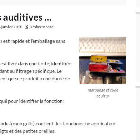
 auditives …
 janvier 2010
3 mins to read
on est rapide et l’emballage sans
st livré dans une boite, identifiée
ant au filtrage spécifique. Le
sent que ce produit a une durée de
marquage et code
couleur
ué pour identifier la fonction:
grande à mon goût) contient: les bouchons, un applicateur
ts et des petites oreilles.