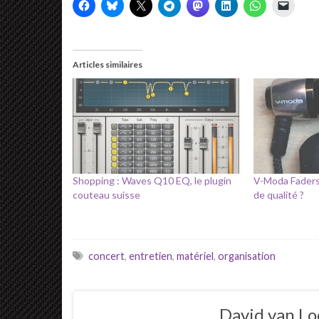
Articles similaires
Shopping : Waves Q10 EQ, le plugin
V-Moda Faders 
couteau suisse
de qualité ?
concert
,
entretien
,
matériel
,
organisation
David van L