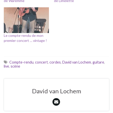
de Waremme
de Limelette
Le compte-rendu de mon
premier concert … vintage !
Compte-rendu
,
concert
,
cordes
,
David van Lochem
,
guitare
,
live
,
scène
David van Lochem