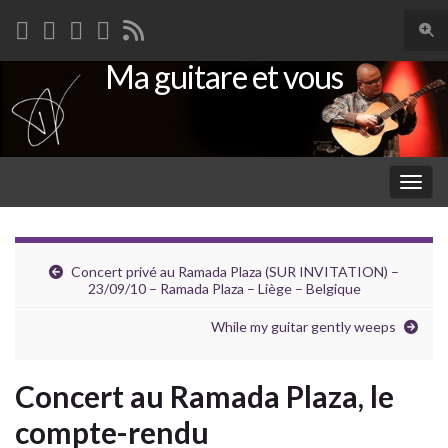
Togg
sear
Ma guitare et vous
Search for:
for
Togg
navig
Concert privé au Ramada Plaza (SUR INVITATION) –
23/09/10 – Ramada Plaza – Liège – Belgique
While my guitar gently weeps
Concert au Ramada Plaza, le
compte-rendu