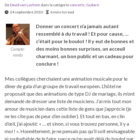
De
David van Lochem
dans la catégorie
concerts
,
Guitare
24 septembre 2010
6 mins to read
Donner un concert n’a jamais autant
ressemblé à du travail ! Et pour cause, …
c’était pour le boulot ! Il y eut de
bonnes et
des moins bonnes surprises, un acceuil
Compte-
rendu
charmant, un bon public et un cadeau pour
conclure !
Mes collègues cherchaient une animation musicale pour le
dîner de gala d’un groupe de travail européen. L’hôtel ne
proposait que des animations de type DJ de mariage, ils m’ont
demandé de dresser une liste de musiciens. J’ai mis tout mon
amour de musicien dans cette liste de gens que j’apprécie (je
ne les cite pas de peur d’en oublier). Et tout en bas, en clin
d’œil, j’ai ajouté: « … et sinon, si vous trouvez personne, il y a
moi ! ». Honnêtement, je ne pensais pas qu’il soit envisageable
ni souhaitable de le faire, parce qu’on avait déjà du boulot par