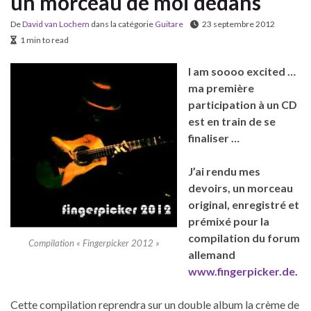
un morceau de moi dedans
De
David van Lochem
dans la catégorie
Guitare
23 septembre 2012
1 min to read
I am soooo excited …
ma première
participation à un CD
est en train de se
finaliser …
J’ai rendu mes
devoirs, un morceau
original, enregistré et
prémixé pour la
compilation du forum
Compilation « Fingerpicker 2012 »
allemand
www.fingerpicker.de
.
Cette compilation reprendra sur un double album la crème de