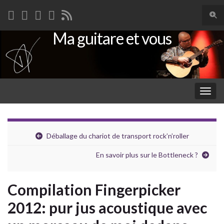
Togg
sear
Ma guitare et vous
Search for:
for
Togg
navig
Déballage du chariot de transport rock’n’roller
En savoir plus sur le Bottleneck ?
Compilation Fingerpicker
2012: pur jus acoustique avec