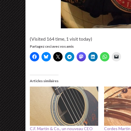
(Visited 164 time, 1 visit today)
Partagez ceci avec vos amis
Articles similaires
C.F. Martin & Co., un nouveau CEO
Cordes Martin 