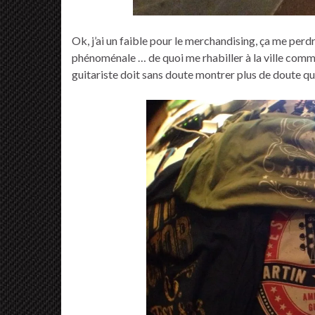
Ok, j’ai un faible pour le merchandising, ça me perdr
phénoménale … de quoi me rhabiller à la ville comm
guitariste doit sans doute montrer plus de doute q