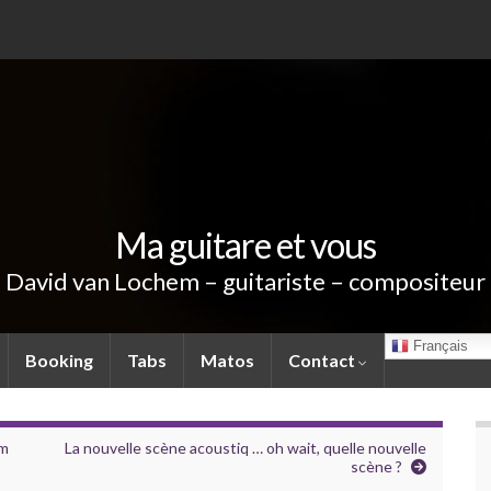
Ma guitare et vous
David van Lochem – guitariste – compositeur
Français
Booking
Tabs
Matos
Contact
em
La nouvelle scène acoustiq … oh wait, quelle nouvelle
scène ?