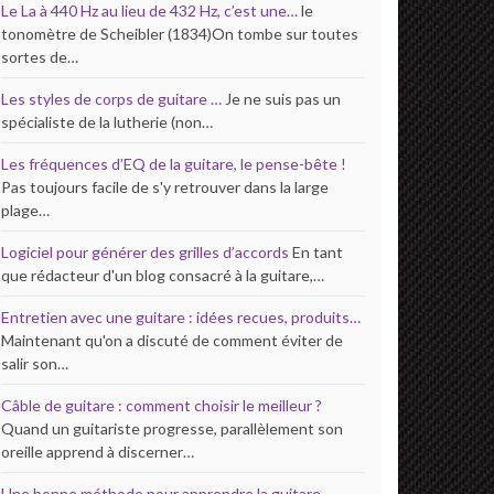
Le La à 440 Hz au lieu de 432 Hz, c’est une…
le
tonomètre de Scheibler (1834)On tombe sur toutes
sortes de…
Les styles de corps de guitare …
Je ne suis pas un
spécialiste de la lutherie (non…
Les fréquences d’EQ de la guitare, le pense-bête !
Pas toujours facile de s'y retrouver dans la large
plage…
Logiciel pour générer des grilles d’accords
En tant
que rédacteur d'un blog consacré à la guitare,…
Entretien avec une guitare : idées recues, produits…
Maintenant qu'on a discuté de comment éviter de
salir son…
Câble de guitare : comment choisir le meilleur ?
Quand un guitariste progresse, parallèlement son
oreille apprend à discerner…
Une bonne méthode pour apprendre la guitare