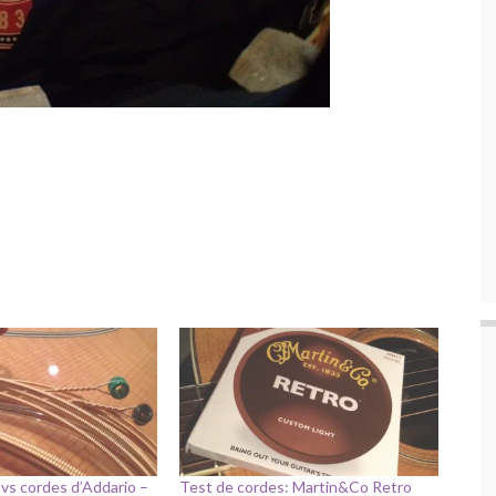
vs cordes d’Addario –
Test de cordes: Martin&Co Retro