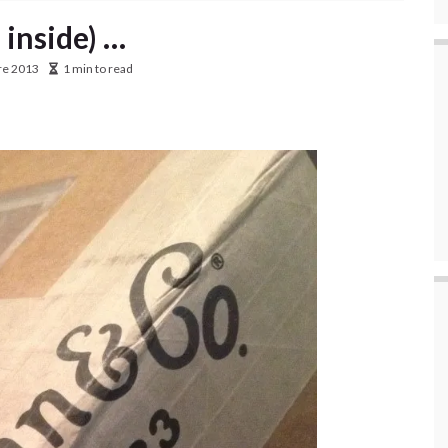
 inside) …
re 2013
1 min to read