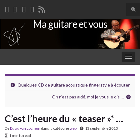
Togg
sear
Ma guitare et vous
Search for:
for
Togg
navig
Quelques CD de guitare acoustique fingerstyle à écouter
On n’est pas aidé, moi je vous le dis …
C’est l’heure du « teaser »* …
De
David van Lochem
dans la catégorie
web
13 septembre 2010
1 min to read