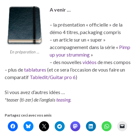
A venir …
– la présentation « officielle » de la
démo 4 titres, packaging compris
– un article sur un « super »
accompagnement dans la série «
Pimp
En préparation ...
up your strumming
»
– des nouvelles
vidéos
de mes compos
– plus de
tablatures
(et ce sera l’occasion de vous faire un
comparatif
Tabledit/Guitar pro 6
)
Si vous avez d’autres idées …
*teaser (ti-zer) de l’anglais
teasing
.
Partagez ceci avec vos amis