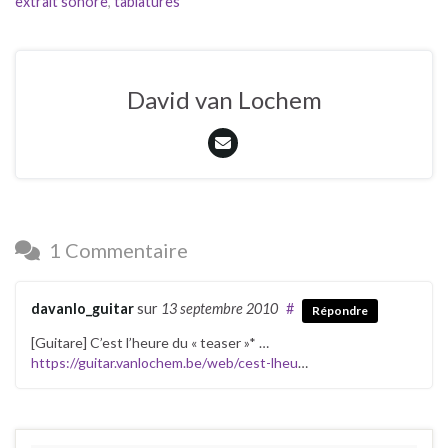
extrait sonore
,
tablatures
David van Lochem
1 Commentaire
davanlo_guitar
sur
13 septembre 2010
#
Répondre
[Guitare] C’est l’heure du « teaser »* …
https://guitar.vanlochem.be/web/cest-lheu
…