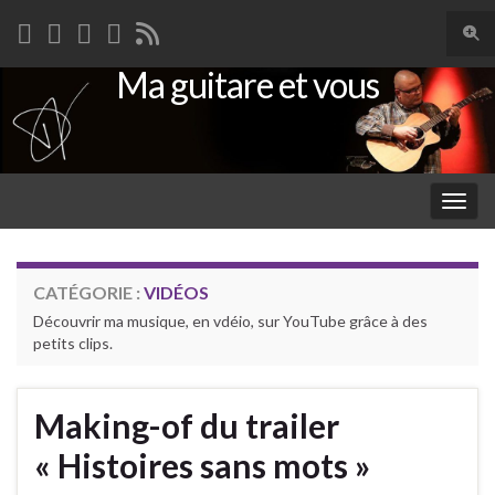
Togg
sear
Ma guitare et vous
Search for:
for
Togg
navig
CATÉGORIE :
VIDÉOS
Découvrir ma musique, en vdéio, sur YouTube grâce à des
petits clips.
Making-of du trailer
« Histoires sans mots »