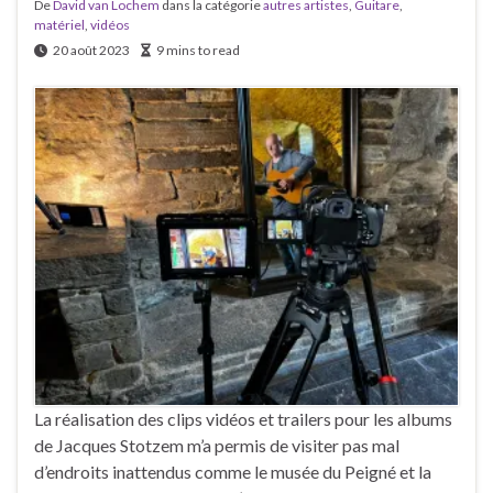
De
David van Lochem
dans la catégorie
autres artistes
,
Guitare
,
matériel
,
vidéos
20 août 2023
9 mins to read
La réalisation des clips vidéos et trailers pour les albums
de Jacques Stotzem m’a permis de visiter pas mal
d’endroits inattendus comme le musée du Peigné et la