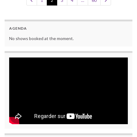
1
2
3
4
…
60
AGENDA
No shows booked at the moment.