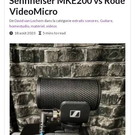
Sennheiser MKE200 vs Rode
VideoMicro
De
David van Lochem
dans la catégorie
extraits sonores
,
Guitare
,
homestudio
,
matériel
,
vidéos
18 août 2023
5 mins to read