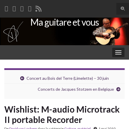
Togg
sear
Ma guitare et vous
Search for:
for
Togg
navig
Concert au Bois del Terre (Limelette) – 30 juin
Concerts de Jacques Stotzem en Belgique
Wishlist: M-audio Microtrack
II portable Recorder
De
David van Lochem
dans la catégorie
Guitare
,
matériel
1 mai 2010