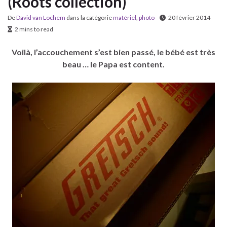
(Roots collection)
De
David van Lochem
dans la catégorie
matériel
,
photo
20 février 2014
2 mins to read
Voilà, l’accouchement s’est bien passé, le bébé est très
beau … le Papa est content.