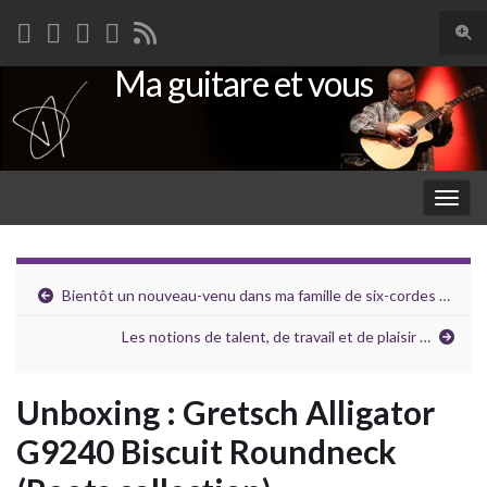
Togg
sear
Ma guitare et vous
Search for:
for
Togg
navig
Bientôt un nouveau-venu dans ma famille de six-cordes …
Les notions de talent, de travail et de plaisir …
Unboxing : Gretsch Alligator
G9240 Biscuit Roundneck