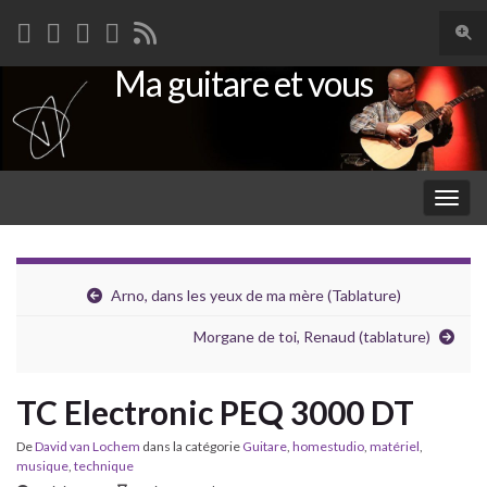
Togg
sear
Ma guitare et vous
Search for:
for
Togg
navig
Arno, dans les yeux de ma mère (Tablature)
Morgane de toi, Renaud (tablature)
TC Electronic PEQ 3000 DT
De
David van Lochem
dans la catégorie
Guitare
,
homestudio
,
matériel
,
musique
,
technique