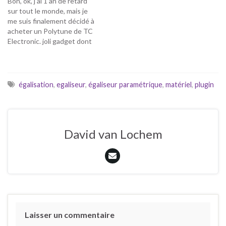
Bon, ok, j'ai 1 an de retard
sur tout le monde, mais je
me suis finalement décidé à
acheter un Polytune de TC
Electronic. joli gadget dont
j'avais déjà parlé. Lors de
mon dernier concert à la
péniche, j'ai éprouvé
quelques petites soucis de
égalisation
,
egaliseur
,
égaliseur paramétrique
,
matériel
,
plugin
justesse, avec ma guitare
prise entre…
David van Lochem
Laisser un commentaire