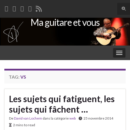
Togg
sear
Ma guitare et vous
Search for:
for
Togg
navig
TAG:
VS
Les sujets qui fatiguent, les
sujets qui fâchent …
De
David van Lochem
dans la catégorie
web
25 novembre 2014
2 mins to read