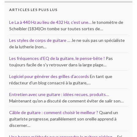
ARTICLES LES PLUS LUS
Le La à 440 Hz au lieu de 432 Hz, c’est une…
le tonomètre de
Scheibler (1834)On tombe sur toutes sortes de…
Les styles de corps de guitare …
Je ne suis pas un spécialiste
de la lutherie (non…
Les fréquences d’EQ de la guitare, le pense-bête !
Pas
toujours facile de s'y retrouver dans la large plage…
Logiciel pour générer des grilles d’accords
En tant que
rédacteur d'un blog consacré à la guitare,…
Entretien avec une guitare : idées recues, produits…
Maintenant qu'on a discuté de comment éviter de salir son…
Câble de guitare : comment choisir le meilleur ?
Quand un
guitariste progresse, parallèlement son oreille apprend à
discerner…
Une bonne méthode pour apprendre la guitare picking…
J'ai