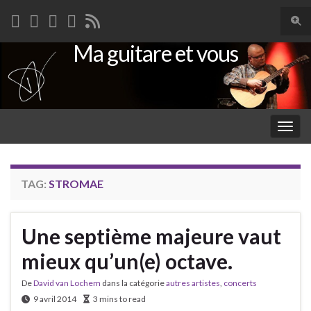
Togg
sear
Ma guitare et vous
Search for:
for
Togg
navig
TAG:
STROMAE
Une septième majeure vaut
mieux qu’un(e) octave.
De
David van Lochem
dans la catégorie
autres artistes
,
concerts
9 avril 2014
3 mins to read