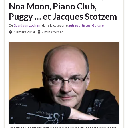
Noa Moon, Piano Club,
Puggy … et Jacques Stotzem
De
David van Lochem
dans la catégorie
autres artistes
,
Guitare
10 mars 2014
2 mins to read
Jacques Stotzem est nominé dans deux catégories pour