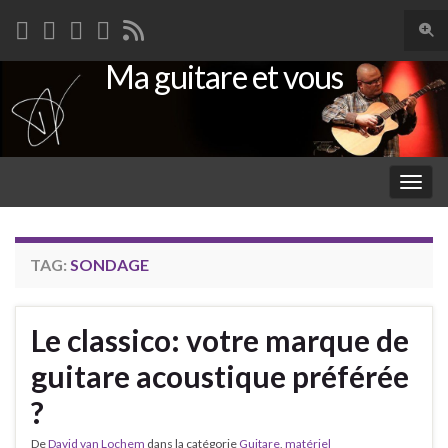
Togg
sear
Ma guitare et vous
Search for:
for
Togg
navig
TAG:
SONDAGE
Le classico: votre marque de
guitare acoustique préférée
?
De
David van Lochem
dans la catégorie
Guitare
,
matériel