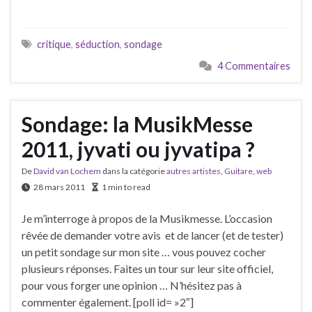
critique
,
séduction
,
sondage
4 Commentaires
Sondage: la MusikMesse
2011, jyvati ou jyvatipa ?
De
David van Lochem
dans la catégorie
autres artistes
,
Guitare
,
web
28 mars 2011
1 min to read
Je m’interroge à propos de la Musikmesse. L’occasion
rêvée de demander votre avis et de lancer (et de tester)
un petit sondage sur mon site … vous pouvez cocher
plusieurs réponses. Faites un tour sur leur site officiel,
pour vous forger une opinion … N’hésitez pas à
commenter également. [poll id= »2″]