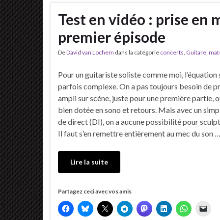
Test en vidéo : prise e
premier épisode
De
David van Lochem
dans la catégorie
concerts
,
Guitare
,
maté
Pour un guitariste soliste comme moi, l’équation 
parfois complexe. On a pas toujours besoin de p
ampli sur scène, juste pour une première partie, o
bien dotée en sono et retours. Mais avec un simp
de direct (DI), on a aucune possibilité pour sculp
Il faut s’en remettre entièrement au mec du son 
Lire la suite
Partagez ceci avec vos amis