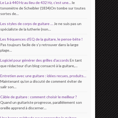
Le La à 440 Hz au lieu de 432 Hz, c’est une…
le
tonomètre de Scheibler (1834)On tombe sur toutes
sortes de…
Les styles de corps de guitare …
Je ne suis pas un
spécialiste de la lutherie (non…
Les fréquences d’EQ de la guitare, le pense-bête !
Pas toujours facile de s'y retrouver dans la large
plage…
Logiciel pour générer des grilles d’accords
En tant
que rédacteur d'un blog consacré à la guitare,…
Entretien avec une guitare : idées recues, produits…
Maintenant qu'on a discuté de comment éviter de
salir son…
Câble de guitare : comment choisir le meilleur ?
Quand un guitariste progresse, parallèlement son
oreille apprend à discerner…
Une bonne méthode pour apprendre la guitare