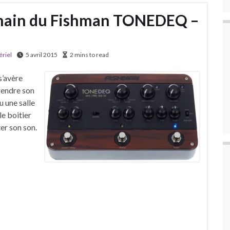
n main du Fishman TONEDEQ –
riel
5 avril 2015
2 mins to read
s’avère
rendre son
u une salle
le boitier
ter son son.
…