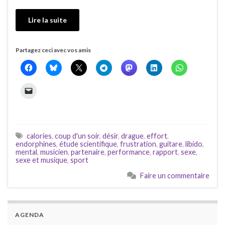
Lire la suite
Partagez ceci avec vos amis
calories
,
coup d'un soir
,
désir
,
drague
,
effort
,
endorphines
,
étude scientifique
,
frustration
,
guitare
,
libido
,
mental
,
musicien
,
partenaire
,
performance
,
rapport
,
sexe
,
sexe et musique
,
sport
Faire un commentaire
AGENDA