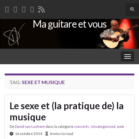
Togg
sear
Ma guitare et vous
Search for:
for
Togg
navig
TAG:
SEXE ET MUSIQUE
Le sexe et (la pratique de) la
musique
De
David van Lochem
dans la catégorie
concerts
,
Uncategorized
,
web
16 octobre 2014
4 mins to read