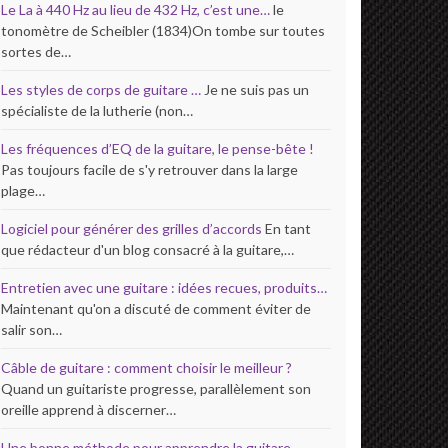
Le La à 440 Hz au lieu de 432 Hz, c’est une…
le
tonomètre de Scheibler (1834)On tombe sur toutes
sortes de…
Les styles de corps de guitare …
Je ne suis pas un
spécialiste de la lutherie (non…
Les fréquences d’EQ de la guitare, le pense-bête !
Pas toujours facile de s'y retrouver dans la large
plage…
Logiciel pour générer des grilles d’accords
En tant
que rédacteur d'un blog consacré à la guitare,…
Entretien avec une guitare : idées recues, produits…
Maintenant qu'on a discuté de comment éviter de
salir son…
Câble de guitare : comment choisir le meilleur ?
Quand un guitariste progresse, parallèlement son
oreille apprend à discerner…
Une bonne méthode pour apprendre la guitare