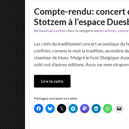
Compte-rendu: concert 
Stotzem à l’espace Duesb
De
David van Lochem
dans la catégorie
autres artistes
,
concer
Les clefs du traditionnel concert acoustique du fe
confiées, comme le veut la tradition, au maître du
chanteur de blues. Malgré le foot (Belgique-Azerb
sold-out d’autres éditions. Assis sur mon strapon
Lire la suite
Partagez ceci avec vos amis