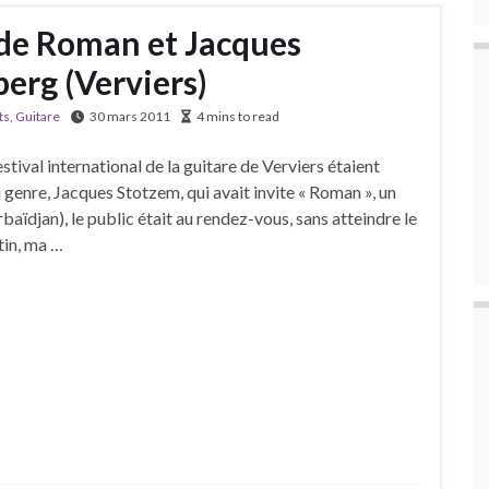
de Roman et Jacques
erg (Verviers)
ts
,
Guitare
30 mars 2011
4 mins to read
stival international de la guitare de Verviers étaient
 genre, Jacques Stotzem, qui avait invite « Roman », un
aïdjan), le public était au rendez-vous, sans atteindre le
tin, ma …