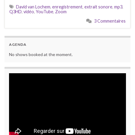
David van Lochem
,
enregistrement
,
extrait sonore
,
mp3
,
Q3HD
,
vidéo
,
YouTube
,
Zoom
3 Commentaires
AGENDA
No shows booked at the moment.