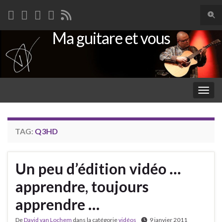
Togg
sear
Ma guitare et vous
Search for:
for
Togg
navig
TAG:
Q3HD
Un peu d’édition vidéo …
apprendre, toujours
apprendre …
De
David van Lochem
dans la catégorie
vidéos
9 janvier 2011