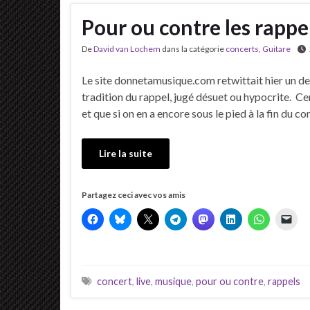
Pour ou contre les rappel
De
David van Lochem
dans la catégorie
concerts
,
Guitare
Le site donnetamusique.com retwittait hier un de le
tradition du rappel, jugé désuet ou hypocrite. Cer
et que si on en a encore sous le pied à la fin du c
Lire la suite
Partagez ceci avec vos amis
concert
,
live
,
musique
,
pour ou contre
,
rappels