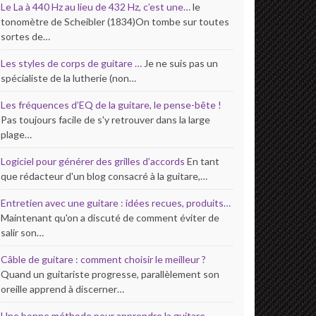
Le La à 440 Hz au lieu de 432 Hz, c’est une…
le
tonomètre de Scheibler (1834)On tombe sur toutes
sortes de…
Les styles de corps de guitare …
Je ne suis pas un
spécialiste de la lutherie (non…
Les fréquences d’EQ de la guitare, le pense-bête !
Pas toujours facile de s'y retrouver dans la large
plage…
Logiciel pour générer des grilles d’accords
En tant
que rédacteur d'un blog consacré à la guitare,…
Entretien avec une guitare : idées recues, produits…
Maintenant qu'on a discuté de comment éviter de
salir son…
Câble de guitare : comment choisir le meilleur ?
Quand un guitariste progresse, parallèlement son
oreille apprend à discerner…
Une bonne méthode pour apprendre la guitare