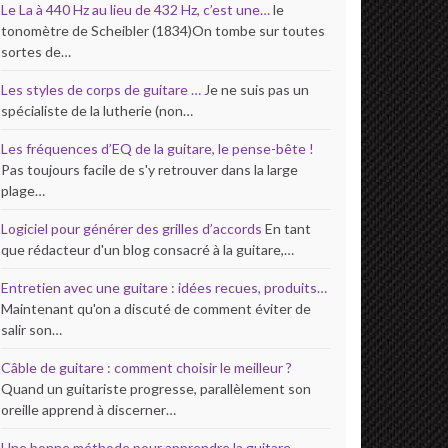
Le La à 440 Hz au lieu de 432 Hz, c’est une…
le
tonomètre de Scheibler (1834)On tombe sur toutes
sortes de…
Les styles de corps de guitare …
Je ne suis pas un
spécialiste de la lutherie (non…
Les fréquences d’EQ de la guitare, le pense-bête !
Pas toujours facile de s'y retrouver dans la large
plage…
Logiciel pour générer des grilles d’accords
En tant
que rédacteur d'un blog consacré à la guitare,…
Entretien avec une guitare : idées recues, produits…
Maintenant qu'on a discuté de comment éviter de
salir son…
Câble de guitare : comment choisir le meilleur ?
Quand un guitariste progresse, parallèlement son
oreille apprend à discerner…
Une bonne méthode pour apprendre la guitare