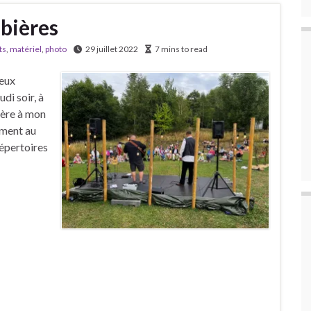
bières
ts
,
matériel
,
photo
29 juillet 2022
7 mins to read
ieux
di soir, à
hère à mon
lement au
répertoires