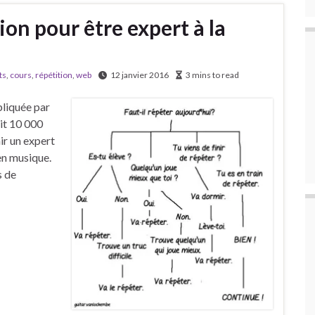
ion pour être expert à la
ts
,
cours
,
répétition
,
web
12 janvier 2016
3 mins to read
pliquée par
ait 10 000
ir un expert
 en musique.
s de