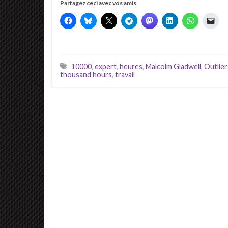
Partagez ceci avec vos amis
10000
,
expert
,
heures
,
Malcolm Gladwell
,
Outlier
thousand hours
,
travail