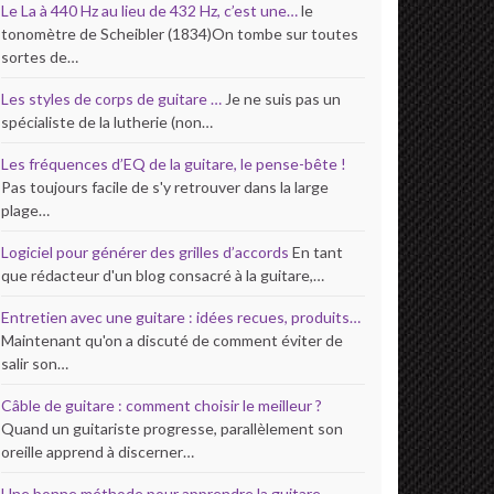
Le La à 440 Hz au lieu de 432 Hz, c’est une…
le
tonomètre de Scheibler (1834)On tombe sur toutes
sortes de…
Les styles de corps de guitare …
Je ne suis pas un
spécialiste de la lutherie (non…
Les fréquences d’EQ de la guitare, le pense-bête !
Pas toujours facile de s'y retrouver dans la large
plage…
Logiciel pour générer des grilles d’accords
En tant
que rédacteur d'un blog consacré à la guitare,…
Entretien avec une guitare : idées recues, produits…
Maintenant qu'on a discuté de comment éviter de
salir son…
Câble de guitare : comment choisir le meilleur ?
Quand un guitariste progresse, parallèlement son
oreille apprend à discerner…
Une bonne méthode pour apprendre la guitare