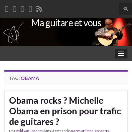
Togg
sear
Ma guitare et vous
Search for:
for
Togg
navig
TAG:
OBAMA
Obama rocks ? Michelle
Obama en prison pour trafic
de guitares ?
De
David van Lochem
dans la catégorie
autres artistes
,
concerts