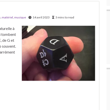
e
,
matériel
,
musique
14 avril 2023
3 mins to read
turelle à
ui tombent
, de G et
p souvent.
 carrément