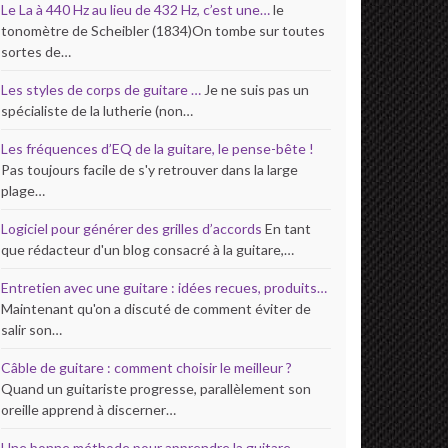
Le La à 440 Hz au lieu de 432 Hz, c’est une…
le
tonomètre de Scheibler (1834)On tombe sur toutes
sortes de…
Les styles de corps de guitare …
Je ne suis pas un
spécialiste de la lutherie (non…
Les fréquences d’EQ de la guitare, le pense-bête !
Pas toujours facile de s'y retrouver dans la large
plage…
Logiciel pour générer des grilles d’accords
En tant
que rédacteur d'un blog consacré à la guitare,…
Entretien avec une guitare : idées recues, produits…
Maintenant qu'on a discuté de comment éviter de
salir son…
Câble de guitare : comment choisir le meilleur ?
Quand un guitariste progresse, parallèlement son
oreille apprend à discerner…
Une bonne méthode pour apprendre la guitare