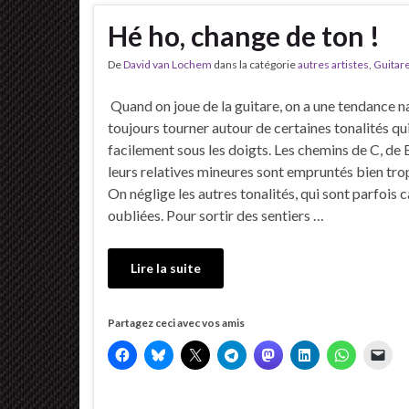
Hé ho, change de ton !
De
David van Lochem
dans la catégorie
autres artistes
,
Guitar
Quand on joue de la guitare, on a une tendance na
toujours tourner autour de certaines tonalités q
facilement sous les doigts. Les chemins de C, de E
leurs relatives mineures sont empruntés bien tro
On néglige les autres tonalités, qui sont parfois
oubliées. Pour sortir des sentiers …
Lire la suite
Partagez ceci avec vos amis