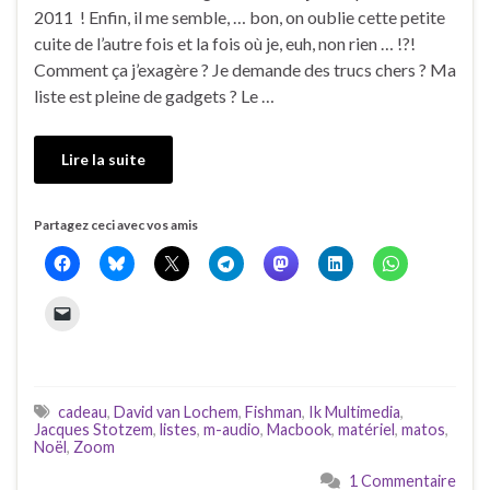
2011 ! Enfin, il me semble, … bon, on oublie cette petite
cuite de l’autre fois et la fois où je, euh, non rien … !?!
Comment ça j’exagère ? Je demande des trucs chers ? Ma
liste est pleine de gadgets ? Le …
Lire la suite
Partagez ceci avec vos amis
cadeau
,
David van Lochem
,
Fishman
,
Ik Multimedia
,
Jacques Stotzem
,
listes
,
m-audio
,
Macbook
,
matériel
,
matos
,
Noël
,
Zoom
1 Commentaire