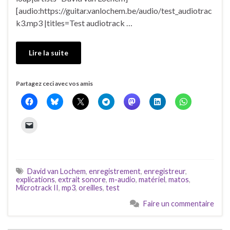
[audio:https://guitar.vanlochem.be/audio/test_audiotrac
k3.mp3 |titles=Test audiotrack …
Lire la suite
Partagez ceci avec vos amis
David van Lochem
,
enregistrement
,
enregistreur
,
explications
,
extrait sonore
,
m-audio
,
matériel
,
matos
,
Microtrack II
,
mp3
,
oreilles
,
test
Faire un commentaire