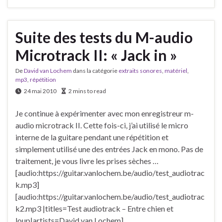
Suite des tests du M-audio
Microtrack II: « Jack in »
De
David van Lochem
dans la catégorie
extraits sonores
,
matériel
,
mp3
,
répétition
24 mai 2010
2 mins to read
Je continue à expérimenter avec mon enregistreur m-
audio microtrack II. Cette fois-ci, j’ai utilisé le micro
interne de la guitare pendant une répétition et
simplement utilisé une des entrées Jack en mono. Pas de
traitement, je vous livre les prises sèches …
[audio:https://guitar.vanlochem.be/audio/test_audiotrac
k.mp3]
[audio:https://guitar.vanlochem.be/audio/test_audiotrac
k2.mp3 |titles=Test audiotrack – Entre chien et
loup|artists=David van Lochem]