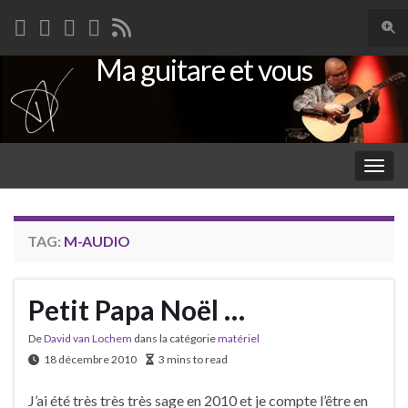
Togg
sear
Ma guitare et vous
Search for:
for
Togg
navig
TAG:
M-AUDIO
Petit Papa Noël …
De
David van Lochem
dans la catégorie
matériel
18 décembre 2010
3 mins to read
J’ai été très très très sage en 2010 et je compte l’être en