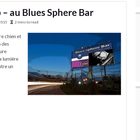
p – au Blues Sphere Bar
2015
2 mins to read
re chien et
à des
eure
la lumière
ntre un