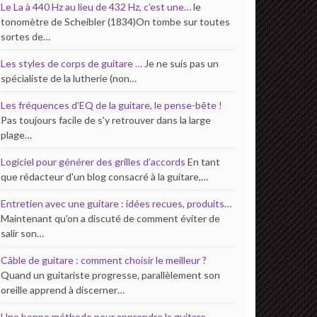
Le La à 440 Hz au lieu de 432 Hz, c’est une…
le
tonomètre de Scheibler (1834)On tombe sur toutes
sortes de…
Les styles de corps de guitare …
Je ne suis pas un
spécialiste de la lutherie (non…
Les fréquences d’EQ de la guitare, le pense-bête !
Pas toujours facile de s'y retrouver dans la large
plage…
Logiciel pour générer des grilles d’accords
En tant
que rédacteur d'un blog consacré à la guitare,…
Entretien avec une guitare : idées recues, produits…
Maintenant qu'on a discuté de comment éviter de
salir son…
Câble de guitare : comment choisir le meilleur ?
Quand un guitariste progresse, parallèlement son
oreille apprend à discerner…
Une bonne méthode pour apprendre la guitare