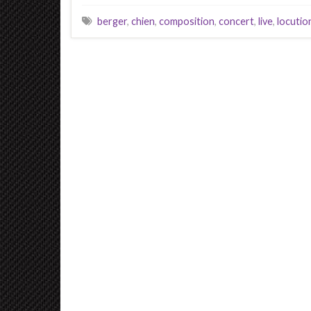
berger
,
chien
,
composition
,
concert
,
live
,
locution