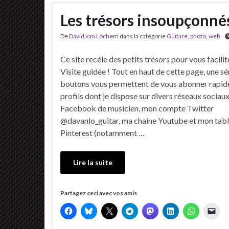
Les trésors insoupçonnés 
De
David van Lochem
dans la catégorie
Guitare
,
photo
,
web
Ce site recèle des petits trésors pour vous facilite
Visite guidée ! Tout en haut de cette page, une sé
boutons vous permettent de vous abonner rapi
profils dont je dispose sur divers réseaux sociau
Facebook de musicien, mon compte Twitter
@davanlo_guitar, ma chaine Youtube et mon tab
Pinterest (notamment …
Lire la suite
Partagez ceci avec vos amis