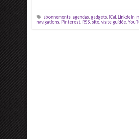
abonnements
,
agendas
,
gadgets
,
iCal
,
LinkdeIn
,
m
navigations
,
Pinterest
,
RSS
,
site
,
visite guidée
,
YouT