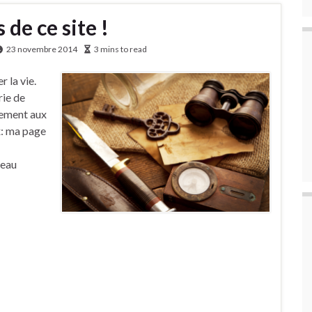
de ce site !
23 novembre 2014
3 mins to read
r la vie.
rie de
dement aux
x: ma page
leau