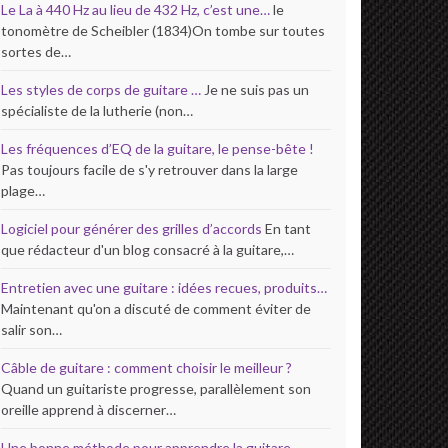
Le La à 440 Hz au lieu de 432 Hz, c’est une…
le
tonomètre de Scheibler (1834)On tombe sur toutes
sortes de…
Les styles de corps de guitare …
Je ne suis pas un
spécialiste de la lutherie (non…
Les fréquences d’EQ de la guitare, le pense-bête !
Pas toujours facile de s'y retrouver dans la large
plage…
Logiciel pour générer des grilles d’accords
En tant
que rédacteur d'un blog consacré à la guitare,…
Entretien avec une guitare : idées recues, produits…
Maintenant qu'on a discuté de comment éviter de
salir son…
Câble de guitare : comment choisir le meilleur ?
Quand un guitariste progresse, parallèlement son
oreille apprend à discerner…
Une bonne méthode pour apprendre la guitare