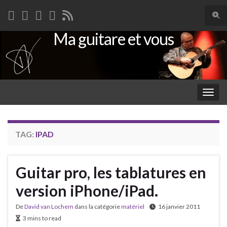
Togg
sear
Ma guitare et vous
Search for:
for
Togg
navig
TAG:
IPAD
Guitar pro, les tablatures en
version iPhone/iPad.
De
David van Lochem
dans la catégorie
matériel
16 janvier 2011
3 mins to read