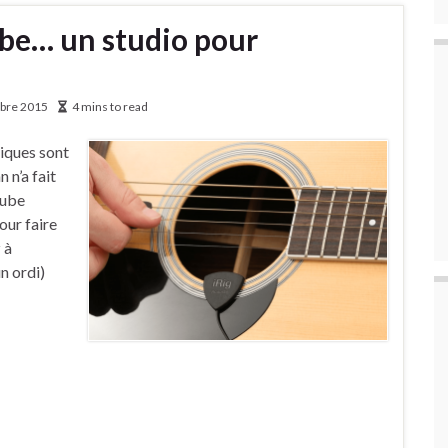
ube… un studio pour
bre 2015
4 mins to read
tiques sont
n’a fait
tube
our faire
 à
n ordi)