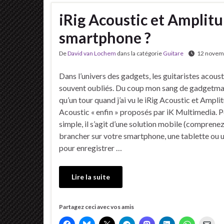
iRig Acoustic et Amplit
smartphone ?
De
David van Lochem
dans la catégorie
Guitare
12 novem
Dans l’univers des gadgets, les guitaristes acous
souvent oubliés. Du coup mon sang de gadgetman 
qu’un tour quand j’ai vu le iRig Acoustic et Ampli
Acoustic « enfin » proposés par iK Multimedia. P
simple, il s’agit d’une solution mobile (comprenez
brancher sur votre smartphone, une tablette ou u
pour enregistrer …
Lire la suite
Partagez ceci avec vos amis