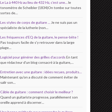
Le La à 440 Hz au lieu de 432 Hz, c’est une…
le
tonomètre de Scheibler (1834)On tombe sur toutes
sortes de…
Les styles de corps de guitare …
Je ne suis pas un
spécialiste de la lutherie (non…
Les fréquences d’EQ de la guitare, le pense-bête !
Pas toujours facile de s'y retrouver dans la large
plage…
Logiciel pour générer des grilles d’accords
En tant
que rédacteur d'un blog consacré à la guitare,…
Entretien avec une guitare : idées recues, produits…
Maintenant qu'on a discuté de comment éviter de
salir son…
Câble de guitare : comment choisir le meilleur ?
Quand un guitariste progresse, parallèlement son
oreille apprend à discerner…
Une bonne méthode pour apprendre la guitare