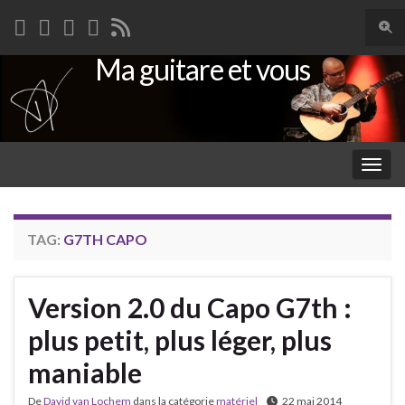
Togg
sear
Ma guitare et vous
Search for:
for
Togg
navig
TAG:
G7TH CAPO
Version 2.0 du Capo G7th :
plus petit, plus léger, plus
maniable
De
David van Lochem
dans la catégorie
matériel
22 mai 2014