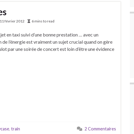
es
11 février 2012
6 mins to read
ajet en taxi suivi d’une bonne prestation … avec un
 de l’énergie est vraiment un sujet crucial quand on gère
ot par une soirée de concert est loin d’être une évidence
case
,
train
2 Commentaires