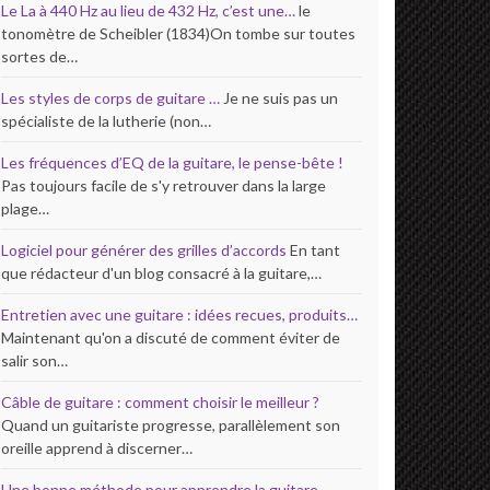
Le La à 440 Hz au lieu de 432 Hz, c’est une…
le
tonomètre de Scheibler (1834)On tombe sur toutes
sortes de…
Les styles de corps de guitare …
Je ne suis pas un
spécialiste de la lutherie (non…
Les fréquences d’EQ de la guitare, le pense-bête !
Pas toujours facile de s'y retrouver dans la large
plage…
Logiciel pour générer des grilles d’accords
En tant
que rédacteur d'un blog consacré à la guitare,…
Entretien avec une guitare : idées recues, produits…
Maintenant qu'on a discuté de comment éviter de
salir son…
Câble de guitare : comment choisir le meilleur ?
Quand un guitariste progresse, parallèlement son
oreille apprend à discerner…
Une bonne méthode pour apprendre la guitare