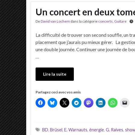
Un concert en deux tom
De
David van Lochem
dans la catégorie
concerts
,
Guitare
La difficulté de trouver son second souffle, un tr
placement que j’aurais pu mieux gérer. La gestion
une double journée. Continuer une journée de boul
…
Lire la suite
Partagez ceci avec vos amis
BD
,
Brüsel
,
E. Warnauts
,
énergie
,
G. Raives
,
show