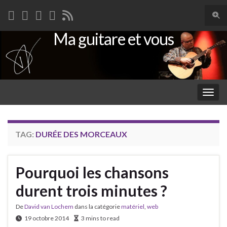
Togg
sear
Ma guitare et vous
Search for:
for
Togg
navig
TAG:
DURÉE DES MORCEAUX
Pourquoi les chansons
durent trois minutes ?
De
David van Lochem
dans la catégorie
matériel
,
web
19 octobre 2014
3 mins to read