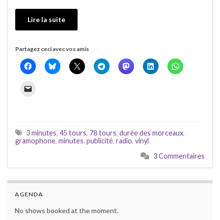
Lire la suite
Partagez ceci avec vos amis
3 minutes
,
45 tours
,
78 tours
,
durée des morceaux
,
gramophone
,
minutes
,
publicité
,
radio
,
vinyl
3 Commentaires
AGENDA
No shows booked at the moment.