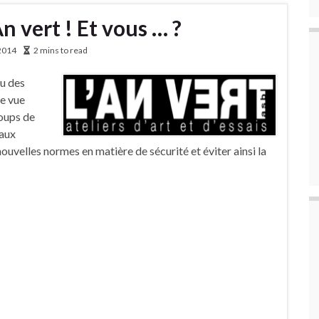
An vert ! Et vous … ?
2014
2 mins to read
nu des
de vue
coups de
vaux
ouvelles normes en matière de sécurité et éviter ainsi la