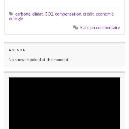
carbone
,
climat
,
CO2
,
compensation
,
crédit
,
économie
,
énergie
Faire un commentaire
AGENDA
No shows booked at the moment.