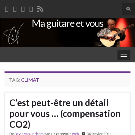
Togg
sear
Ma guitare et vous
Search for:
for
Togg
navig
TAG:
CLIMAT
C’est peut-être un détail
pour vous … (compensation
CO2)
De
David van Lochem
dans la catégorie
web
30 janvier 2011