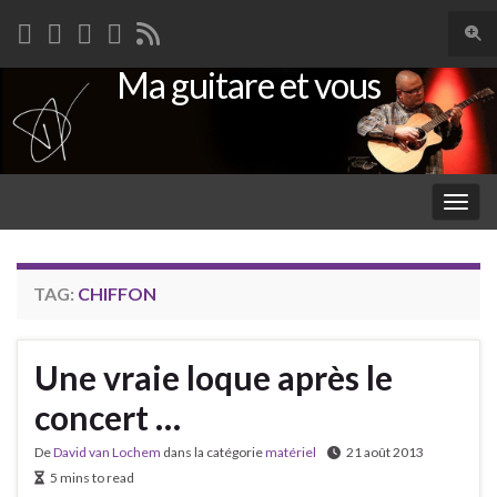
Togg
sear
Ma guitare et vous
Search for:
for
Togg
navig
TAG:
CHIFFON
Une vraie loque après le
concert …
De
David van Lochem
dans la catégorie
matériel
21 août 2013
5 mins to read