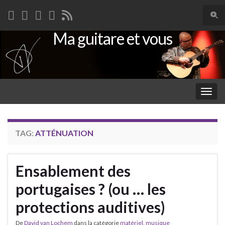
Togg
sear
Ma guitare et vous
Search for:
for
Togg
navig
TAG:
ATTÉNUATION
Ensablement des
portugaises ? (ou … les
protections auditives)
De
David van Lochem
dans la catégorie
matériel
,
musique