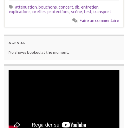
atténuation
,
bouchons
,
concert
,
db
,
entretien
,
explications
,
oreilles
,
protections
,
scène
,
test
,
transport
Faire un commentaire
AGENDA
No shows booked at the moment.