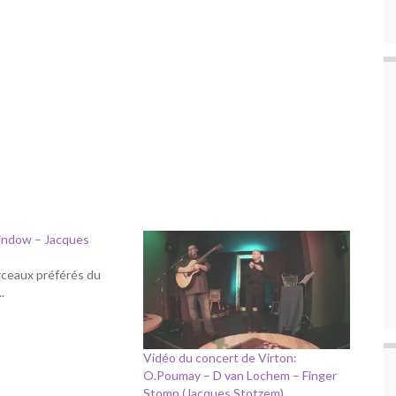
indow – Jacques
ceaux préférés du
.
Vidéo du concert de Virton:
O.Poumay – D van Lochem – Finger
Stomp (Jacques Stotzem)