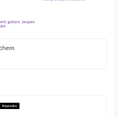
ment
,
guitare
,
Jacques
ube
ochem
Répondre