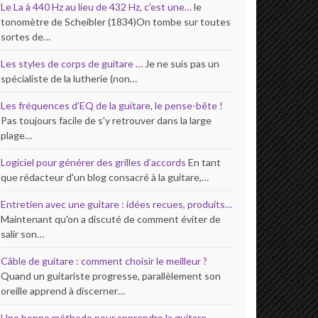
Le La à 440 Hz au lieu de 432 Hz, c’est une…
le
tonomètre de Scheibler (1834)On tombe sur toutes
sortes de…
Les styles de corps de guitare …
Je ne suis pas un
spécialiste de la lutherie (non…
Les fréquences d’EQ de la guitare, le pense-bête !
Pas toujours facile de s'y retrouver dans la large
plage…
Logiciel pour générer des grilles d’accords
En tant
que rédacteur d'un blog consacré à la guitare,…
Entretien avec une guitare : idées recues, produits…
Maintenant qu'on a discuté de comment éviter de
salir son…
Câble de guitare : comment choisir le meilleur ?
Quand un guitariste progresse, parallèlement son
oreille apprend à discerner…
Une bonne méthode pour apprendre la guitare