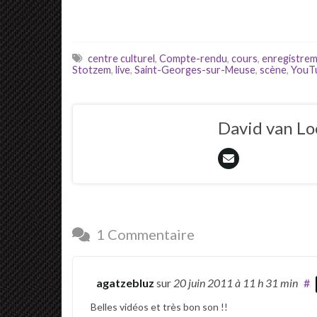
centre culturel
,
Compte-rendu
,
cours
,
enregistre
Stotzem
,
live
,
Saint-Georges-sur-Meuse
,
scène
,
YouT
David van L
1 Commentaire
agatzebluz
sur
20 juin 2011
à 11 h 31 min
#
Belles vidéos et très bon son !!