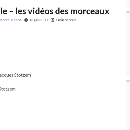
yle – les vidéos des morceaux
onores
,
vidéos
13 juin 2011
1 min to read
 Jacques Stotzem
 Stotzem