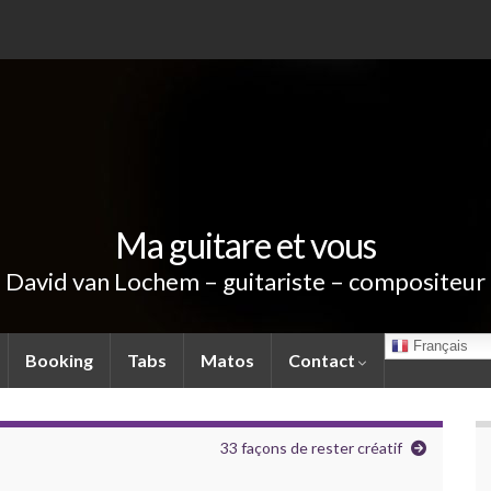
Ma guitare et vous
David van Lochem – guitariste – compositeur
Français
Booking
Tabs
Matos
Contact
33 façons de rester créatif