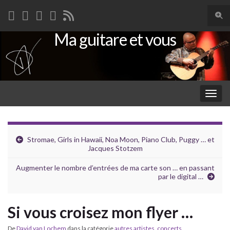
Togg
sear
Ma guitare et vous
Search for:
for
Togg
navig
Stromae, Girls in Hawaii, Noa Moon, Piano Club, Puggy … et
Jacques Stotzem
Augmenter le nombre d’entrées de ma carte son … en passant
par le digital …
Si vous croisez mon flyer …
De
David van Lochem
dans la catégorie
autres artistes
,
concerts