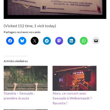
(Visited 152 time, 1 visit today)
Partagez ceci avec vos amis
Articles similaires
Stamina – Seesayle :
Alors, ce concert avec
première écoute
Seesayle à Welkenraedt ?
Raconte !