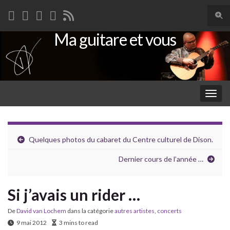
Togg
sear
Ma guitare et vous
Search for:
for
Togg
navig
Quelques photos du cabaret du Centre culturel de Dison.
Dernier cours de l’année …
Si j’avais un rider …
De
David van Lochem
dans la catégorie
autres artistes
,
concerts
9 mai 2012
3 mins to read