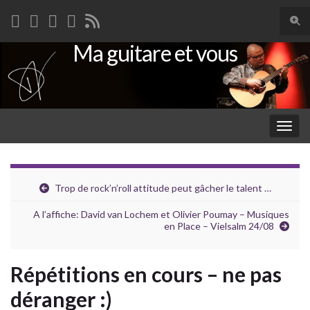
Togg
sear
Ma guitare et vous
Search for:
for
Togg
navig
Trop de rock’n’roll attitude peut gâcher le talent …
A l’affiche: David van Lochem et Olivier Poumay – Musiques
en Place – Vielsalm 24/08
Répétitions en cours – ne pas
déranger :)