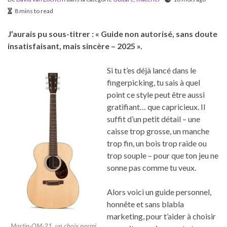
8 mins to read
J’aurais pu sous-titrer : « Guide non autorisé, sans doute
insatisfaisant, mais sincère – 2025 ».
Si tu t’es déjà lancé dans le
fingerpicking, tu sais à quel
point ce style peut être aussi
gratifiant… que capricieux. Il
suffit d’un petit détail – une
caisse trop grosse, un manche
trop fin, un bois trop raide ou
trop souple – pour que ton jeu ne
sonne pas comme tu veux.
Alors voici un guide personnel,
honnête et sans blabla
marketing, pour t’aider à choisir
Martin-OM-21, un choix parmi