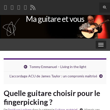
Togg
sear
Ma guitare et vous
Search for:
for
Togg
navig
Tommy Emmanuel – Living in the light
L’accordage ACU de James Taylor : un compromis maîtrisé
Quelle guitare choisir pour le
fingerpicking ?
De
David van Lochem
dans la catégorie
Guitare
,
matériel
10 mois ago