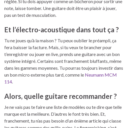
réglée. Si tu dois appuyer comme un bûcheron pour sortir une
note, laisse tomber. Une guitare doit être un plaisir à jouer,
pas un test de musculation.
Et l’électro-acoustique dans tout ça ?
Tu ne joues qu’à la maison ? Tu peux oublier le préampli, ça
fera baisser la facture. Mais, si tu veux te brancher pour
t’enregistrer ou jouer en live, prends une guitare avec un bon
système intégré. Certains sont franchement bluffants, même
dans les gammes moyennes. Tu pourras toujours investir dans
un bon micro externe plus tard, comme le
Neumann MCM
114
.
Alors, quelle guitare recommander ?
Je ne vais pas te faire une liste de modèles ou te dire que telle
marque est la meilleure. D’autres le font très bien. Et,
franchement, tu n’as pas besoin d’un énième article qui classe
les guitares comme des grille-pains. Le fingerpicking, c’est