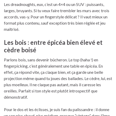
Les dreadnoughts, eux, c’est un 4×4 ou un SUV : puissants,
larges, bruyants. Si tu veux faire trembler les murs avec trois
accords, vas-y. Pour un fingerstyle délicat ? Il vaut mieux un
format plus contenu, sauf exception très bien réglée et jeu
maîtrisé.
Les bois : entre épicéa bien élevé et
cèdre boisé
Parlons bois, sans devenir bûcheron. Le top (haha !) en
fingerpicking, c’est généralement une table en épicéa. En
effet, ça répond vite, ça claque bien, et ça garde une belle
projection même quand tu joues des ballades. Le cèdre, lui, est
plus moelleux. Il ne claque pas autant, mais il caresse les
oreilles. Parfait si ton style est plutôt introspectif que
démonstratif.
Pour le dos et les éclisses, je suis fan du palissandre : il donne
un son plus chaud, plus médium, presque “vintage” dans l’âme.